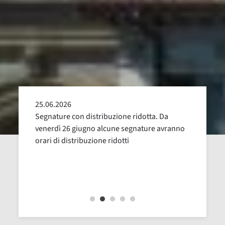
25.06.2026
24.05
alla
Segnature con distribuzione ridotta. Da
Sospen
uglio,
venerdì 26 giugno alcune segnature avranno
Dal 16
orari di distribuzione ridotti
revisi