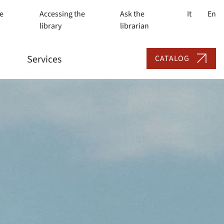
e
Accessing the
Ask the
It
En
library
librarian
Services
CATALOG