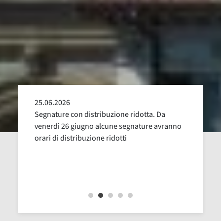
25.06.2026
24.05
alla
Segnature con distribuzione ridotta. Da
Sospen
uglio,
venerdì 26 giugno alcune segnature avranno
Dal 16
orari di distribuzione ridotti
revisi