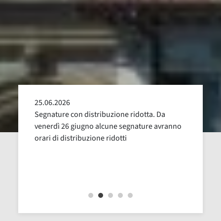
25.06.2026
24.05
alla
Segnature con distribuzione ridotta. Da
Sospen
uglio,
venerdì 26 giugno alcune segnature avranno
Dal 16
orari di distribuzione ridotti
revisi