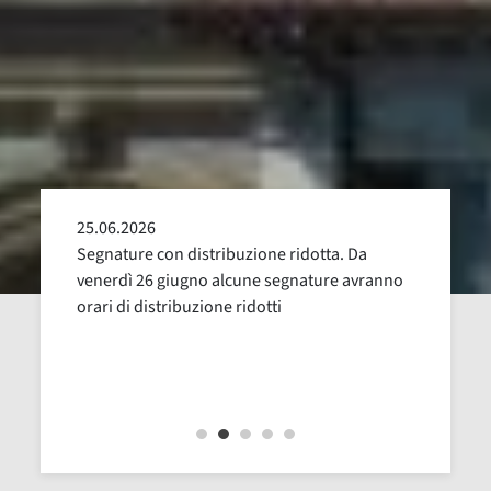
25.06.2026
24.05
alla
Segnature con distribuzione ridotta. Da
Sospen
uglio,
venerdì 26 giugno alcune segnature avranno
Dal 16
orari di distribuzione ridotti
revisi