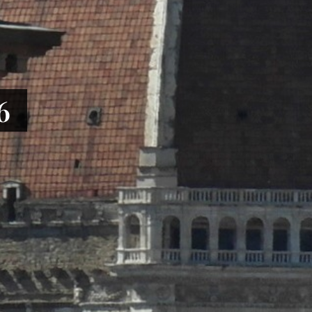
le centrale
6
anni Bono