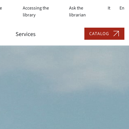
e
Accessing the
Ask the
It
En
library
librarian
Services
CATALOG