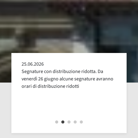
25.06.2026
24.05
alla
Segnature con distribuzione ridotta. Da
Sospen
uglio,
venerdì 26 giugno alcune segnature avranno
Dal 16
orari di distribuzione ridotti
revisi