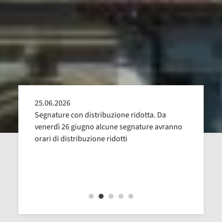
25.06.2026
24.05
alla
Segnature con distribuzione ridotta. Da
Sospen
uglio,
venerdì 26 giugno alcune segnature avranno
Dal 16
orari di distribuzione ridotti
revisi