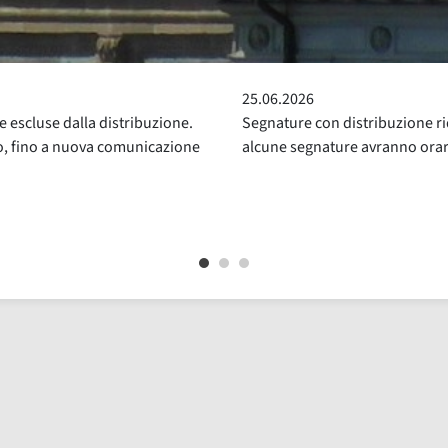
24.05.2026
ridotta. Da venerdì 26 giugno
Sospensione del Servizio di Pre
ri di distribuzione ridotti
luglio compresi, per la consue