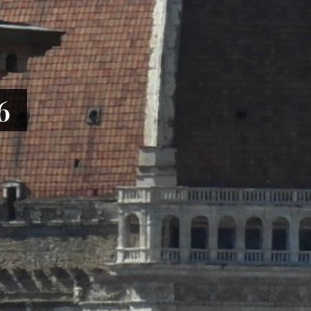
le centrale
6
anni Bono