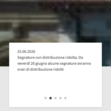
25.06.2026
24.05
alla
Segnature con distribuzione ridotta. Da
Sospen
uglio,
venerdì 26 giugno alcune segnature avranno
Dal 16
orari di distribuzione ridotti
revisi