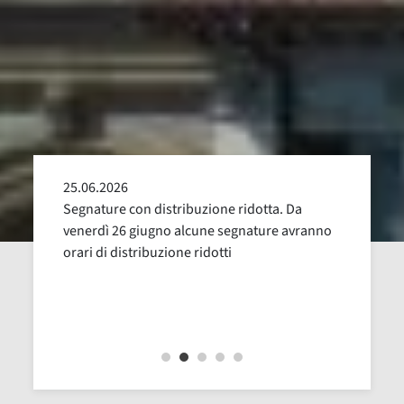
25.06.2026
24.05
alla
Segnature con distribuzione ridotta. Da
Sospen
uglio,
venerdì 26 giugno alcune segnature avranno
Dal 16
orari di distribuzione ridotti
revisi