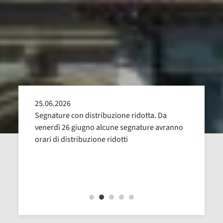
25.06.2026
24.05
alla
Segnature con distribuzione ridotta. Da
Sospen
uglio,
venerdì 26 giugno alcune segnature avranno
Dal 16
orari di distribuzione ridotti
revisi