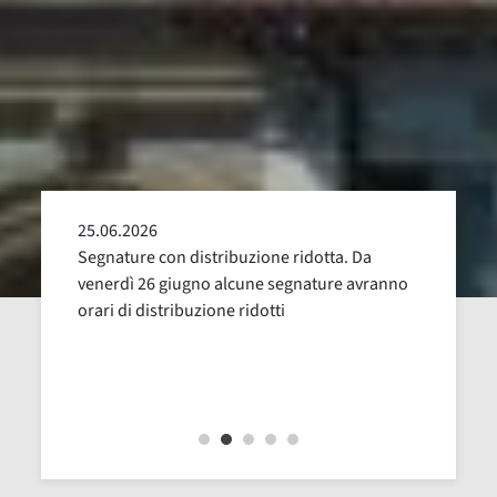
25.06.2026
24.05
alla
Segnature con distribuzione ridotta. Da
Sospen
uglio,
venerdì 26 giugno alcune segnature avranno
Dal 16
orari di distribuzione ridotti
revisi