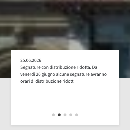
25.06.2026
24.05
alla
Segnature con distribuzione ridotta. Da
Sospen
uglio,
venerdì 26 giugno alcune segnature avranno
Dal 16
orari di distribuzione ridotti
revisi