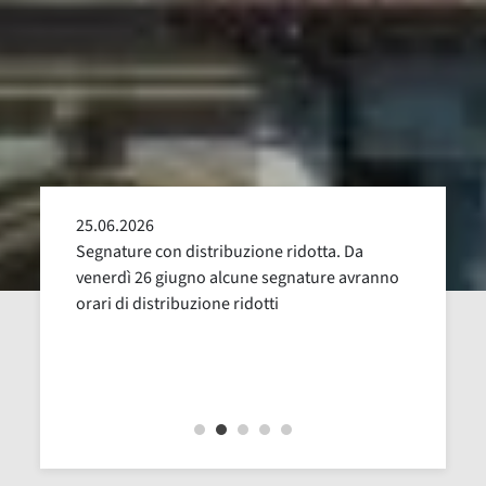
25.06.2026
24.05
alla
Segnature con distribuzione ridotta. Da
Sospen
uglio,
venerdì 26 giugno alcune segnature avranno
Dal 16
orari di distribuzione ridotti
revisi