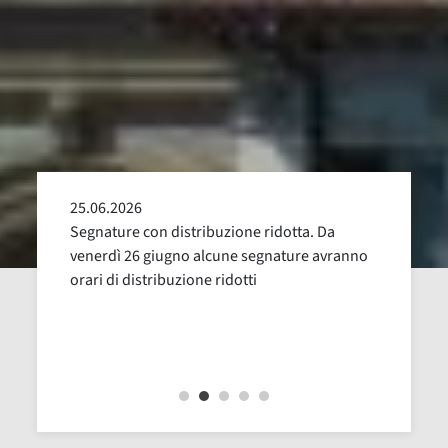
25.06.2026
24.05
alla
Segnature con distribuzione ridotta. Da
Sospen
uglio,
venerdì 26 giugno alcune segnature avranno
Dal 16
orari di distribuzione ridotti
revisi