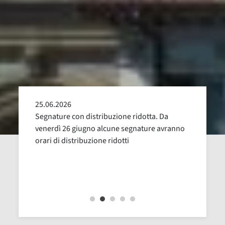
25.06.2026
24.05
alla
Segnature con distribuzione ridotta. Da
Sospen
uglio,
venerdì 26 giugno alcune segnature avranno
Dal 16
orari di distribuzione ridotti
revisi