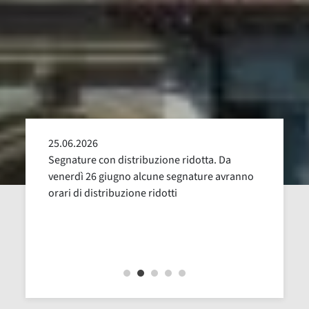
25.06.2026
24.05
alla
Segnature con distribuzione ridotta. Da
Sospen
uglio,
venerdì 26 giugno alcune segnature avranno
Dal 16
orari di distribuzione ridotti
revisi