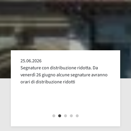
25.06.2026
24.05
alla
Segnature con distribuzione ridotta. Da
Sospen
uglio,
venerdì 26 giugno alcune segnature avranno
Dal 16
orari di distribuzione ridotti
revisi