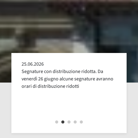
25.06.2026
24.05
alla
Segnature con distribuzione ridotta. Da
Sospen
uglio,
venerdì 26 giugno alcune segnature avranno
Dal 16
orari di distribuzione ridotti
revisi