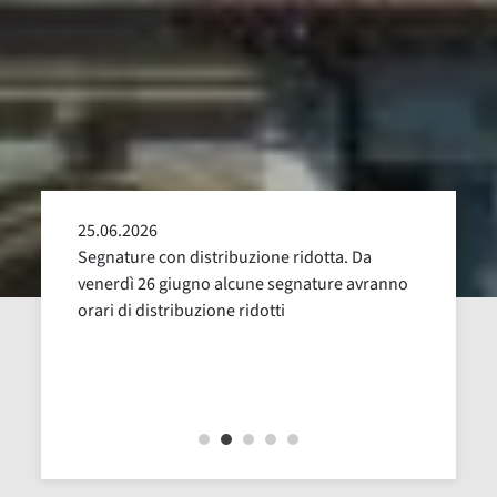
25.06.2026
24.05
alla
Segnature con distribuzione ridotta. Da
Sospen
uglio,
venerdì 26 giugno alcune segnature avranno
Dal 16
orari di distribuzione ridotti
revisi