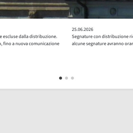
24.05.2026
ridotta. Da venerdì 26 giugno
Sospensione del Servizio di Pre
ri di distribuzione ridotti
luglio compresi, per la consue