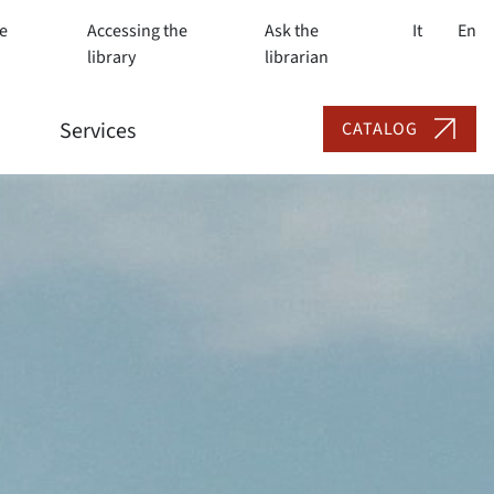
e
Accessing the
Ask the
It
En
library
librarian
Services
CATALOG