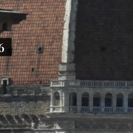
le centrale
6
anni Bono