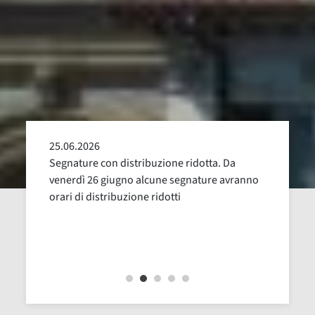
25.06.2026
24.05
alla
Segnature con distribuzione ridotta. Da
Sospen
uglio,
venerdì 26 giugno alcune segnature avranno
Dal 16
orari di distribuzione ridotti
revisi