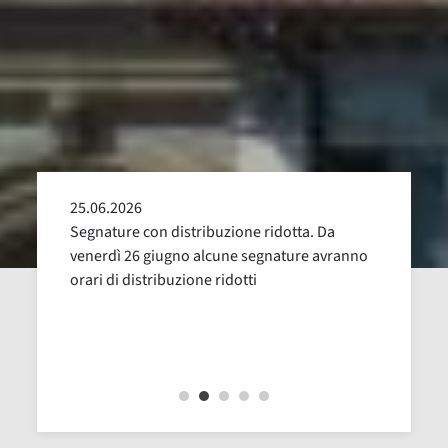
25.06.2026
24.05
alla
Segnature con distribuzione ridotta. Da
Sospen
uglio,
venerdì 26 giugno alcune segnature avranno
Dal 16
orari di distribuzione ridotti
revisi