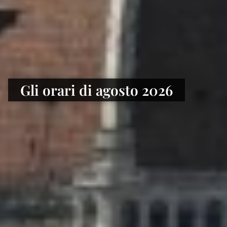
Alla Biblioteca nazionale
Gli orari di agosto 2026
centrale di Firenze il Fondo
Gianni Bono