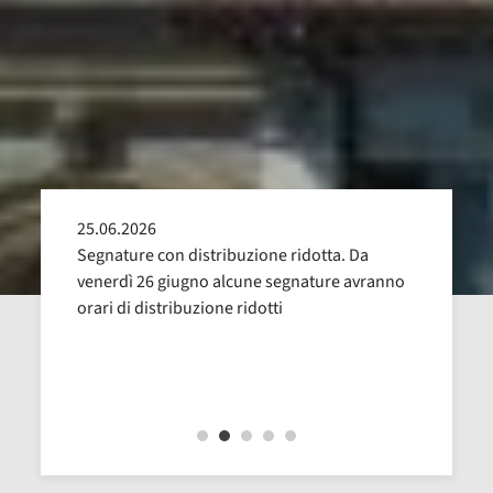
25.06.2026
24.05
alla
Segnature con distribuzione ridotta. Da
Sospen
uglio,
venerdì 26 giugno alcune segnature avranno
Dal 16
orari di distribuzione ridotti
revisi