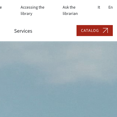
e
Accessing the
Ask the
It
En
library
librarian
Services
CATALOG