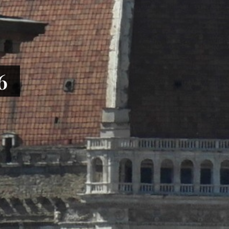
le centrale
6
anni Bono