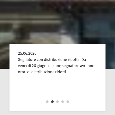
25.06.2026
24.05
alla
Segnature con distribuzione ridotta. Da
Sospen
uglio,
venerdì 26 giugno alcune segnature avranno
Dal 16
orari di distribuzione ridotti
revisi