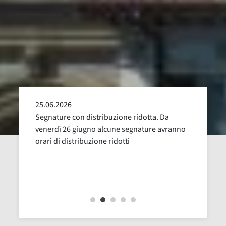
25.06.2026
24.05
alla
Segnature con distribuzione ridotta. Da
Sospen
uglio,
venerdì 26 giugno alcune segnature avranno
Dal 16
orari di distribuzione ridotti
revisi