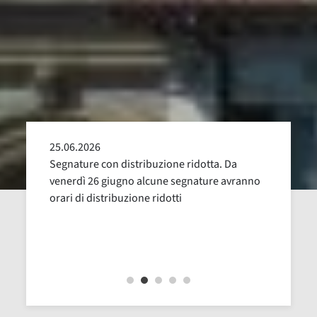
25.06.2026
24.05
alla
Segnature con distribuzione ridotta. Da
Sospen
uglio,
venerdì 26 giugno alcune segnature avranno
Dal 16
orari di distribuzione ridotti
revisi