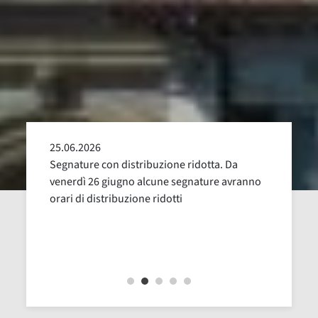
25.06.2026
24.05
alla
Segnature con distribuzione ridotta. Da
Sospen
uglio,
venerdì 26 giugno alcune segnature avranno
Dal 16
orari di distribuzione ridotti
revisi