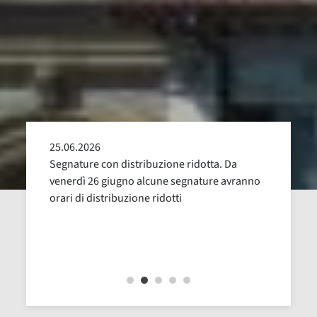
25.06.2026
24.05
alla
Segnature con distribuzione ridotta. Da
Sospen
uglio,
venerdì 26 giugno alcune segnature avranno
Dal 16
orari di distribuzione ridotti
revisi