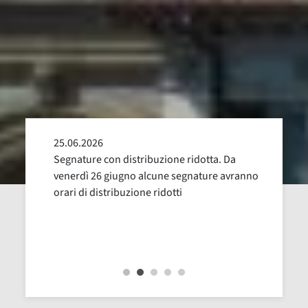
25.06.2026
24.05
alla
Segnature con distribuzione ridotta. Da
Sospen
uglio,
venerdì 26 giugno alcune segnature avranno
Dal 16
orari di distribuzione ridotti
revisi