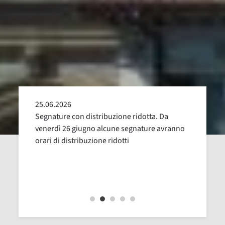
25.06.2026
24.05
alla
Segnature con distribuzione ridotta. Da
Sospen
uglio,
venerdì 26 giugno alcune segnature avranno
Dal 16
orari di distribuzione ridotti
revisi