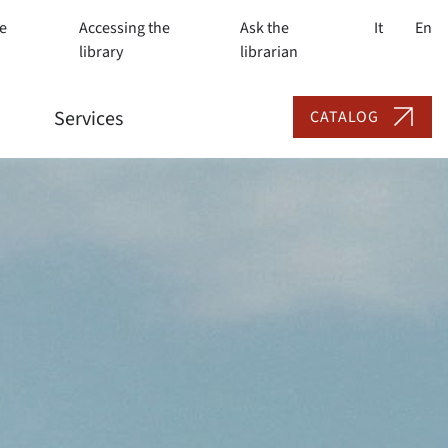
e
Accessing the
Ask the
It
En
library
librarian
Services
CATALOG