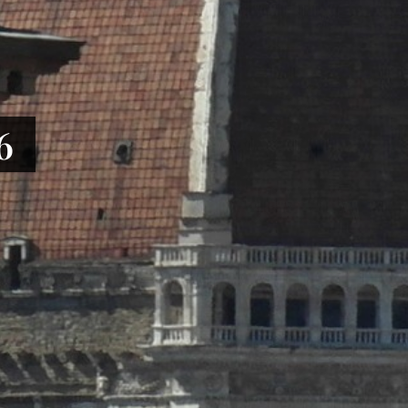
le centrale
6
anni Bono