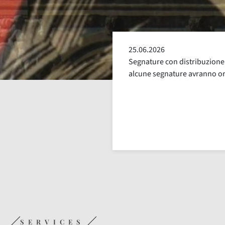
24.05.2026
e ridotta. Da venerdì 26 giugno
Sospensione del Servizio di P
rari di distribuzione ridotti
luglio compresi, per la cons
SERVICES