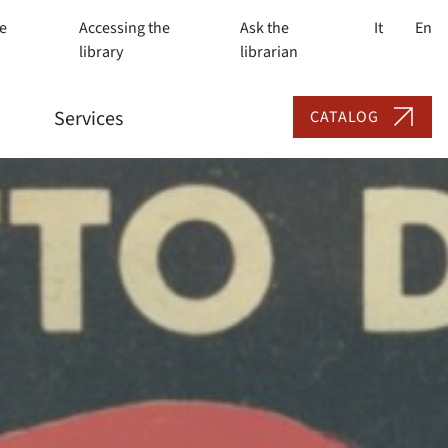
e
Accessing the
Ask the
It
En
library
librarian
Services
CATALOG