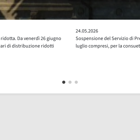
04.05.2026
restito esterno. Dal 16 al 31
Servizio civile regionale Tosca
ueta revisione annuale
di 15 giovani in BNCF. Messi a 
"In Biblioteca" e 5 posti per il 
movimento": 30 ore settimanali
oppure 13:00-19:00.