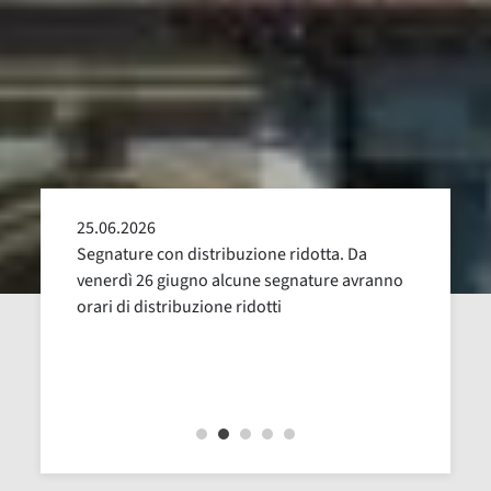
25.06.2026
24.05
alla
Segnature con distribuzione ridotta. Da
Sospen
uglio,
venerdì 26 giugno alcune segnature avranno
Dal 16
orari di distribuzione ridotti
revisi